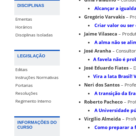
DISCIPLINAS
Alcançar a iguald
Gregório Varvakis
– Pr
Ementas
Criar valor ou ser
Horários
Jaime Vilaseca
– Produt
Disciplinas Isoladas
A alma não se ali
José Aranha
– Consultor
LEGISLAÇÃO
A favela não é pro
José Eduardo Fiates
– D
Editais
Vira a lata Brasil
Instruções Normativas
Neri dos Santos
– Profe
Portarias
A transição da Era
Resoluções
Regimento Interno
Roberto Pacheco
– Prof
A Universidade pú
Virgílio Almeida
– Profe
INFORMAÇÕES DO
Como preparar a f
CURSO