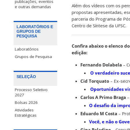
publicações, eventos
Além dos vídeos com os pens
e outras demandas
propostas apresentadas, esc
parceria do Programa de Pó
Centro de Síntese da UFSC.
LABORATÓRIOS E
GRUPOS DE
PESQUISA
Confira abaixo o elenco d
Laboratórios
edição:
Grupos de Pesquisa
Fernando Dolabela
– C
O verdadeiro sucess
SELEÇÃO
Cid Torquato
– Ex-secr
Oportunidades vis
Processo Seletivo
2027
Carlos A Primo Braga
–
Bolsas 2026
O desafio da impr
Atividades
Eduardo M Costa
– Pro
Estratégicas
Você, e não o Gove
Gina Paladino
– Consul