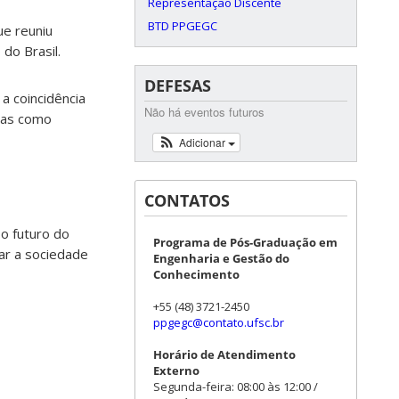
Representação Discente
BTD PPGEGC
ue reuniu
do Brasil.
DEFESAS
a coincidência
Não há eventos futuros
mas como
Adicionar
CONTATOS
 o futuro do
Programa de Pós-Graduação em
rar a sociedade
Engenharia e Gestão do
Conhecimento
+55 (48) 3721-2450
ppgegc@contato.ufsc.br
Horário de Atendimento
Externo
Segunda-feira: 08:00 às 12:00 /