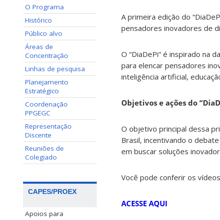
O Programa
A primeira edição do “DiaDePi
Histórico
pensadores inovadores de div
Público alvo
Áreas de
O “DiaDePi” é inspirado na d
Concentração
para elencar pensadores ino
Linhas de pesquisa
inteligência artificial, educa
Planejamento
Estratégico
Objetivos e ações do “DiaDe
Coordenação
PPGEGC
Representação
O objetivo principal dessa pr
Discente
Brasil, incentivando o debat
Reuniões de
em buscar soluções inovadora
Colegiado
Você pode conferir os vídeo
CAPES/PROEX
ACESSE AQUI
Apoios para