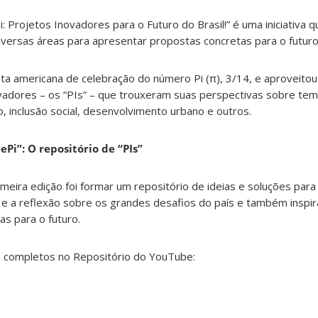
: Projetos Inovadores para o Futuro do Brasil!” é uma iniciativa q
ersas áreas para apresentar propostas concretas para o futuro 
ata americana de celebração do número Pi (π), 3/14, e aproveitou 
vadores – os “PIs” – que trouxeram suas perspectivas sobre te
ção, inclusão social, desenvolvimento urbano e outros.
Pi”: O repositório de “PIs”
imeira edição foi formar um repositório de ideias e soluções para
e e a reflexão sobre os grandes desafios do país e também inspi
s para o futuro.
s completos no Repositório do YouTube: