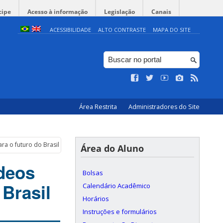
cipe
Acesso à informação
Legislação
Canais
ACESSIBILIDADE
ALTO CONTRASTE
MAPA DO SITE
Área Restrita
Administradores do Site
ra o futuro do Brasil
Área do Aluno
ídeos
Bolsas
 Brasil
Calendário Acadêmico
Horários
Instruções e formulários