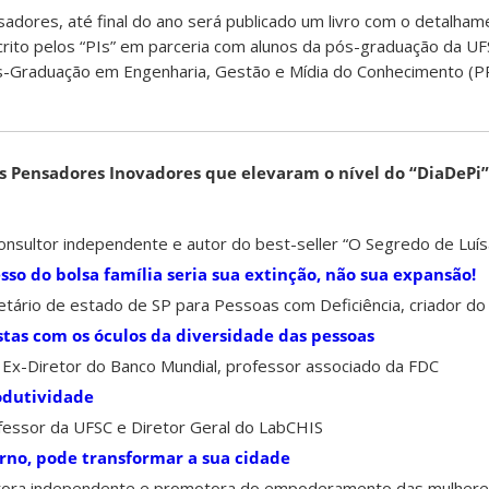
adores, até final do ano será publicado um livro com o detalham
rito pelos “PIs” em parceria com alunos da pós-graduação da UF
s-Graduação em Engenharia, Gestão e Mídia do Conhecimento (
os Pensadores Inovadores que elevaram o nível do “DiaDePi”
onsultor independente e autor do best-seller “O Segredo de Luís
o do bolsa família seria sua extinção, não sua expansão!
etário de estado de SP para Pessoas com Deficiência, criador d
tas com os óculos da diversidade das pessoas
 Ex-Diretor do Banco Mundial, professor associado da FDC
odutividade
fessor da UFSC e Diretor Geral do LabCHIS
rno, pode transformar a sua cidade
tora independente e promotora do empoderamento das mulher