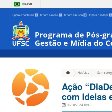
BRASIL
Ir para o conteúdo
1
Ir para o menu
2
Ir para a busca
3
Ir para o rodapé
4
Programa de Pós-gr
Gestão e Mídia do 
Notícias
Sem categ
Ação “DiaDe
com ideias e
02/10/2024 16:19