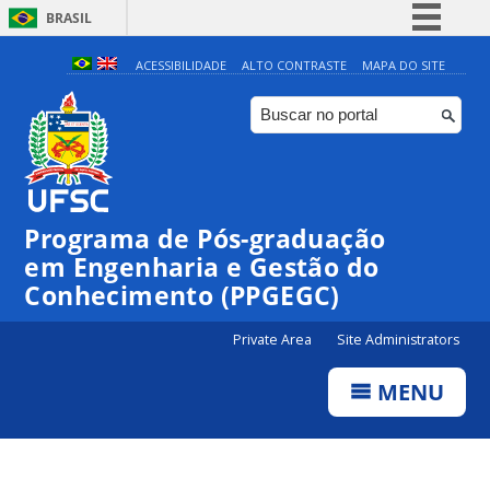
BRASIL
Simplifique!
ACESSIBILIDADE
ALTO CONTRASTE
MAPA DO SITE
Comunica BR
Participe
Acesso à informação
Legislação
Programa de Pós-graduação
Canais
em Engenharia e Gestão do
Conhecimento (PPGEGC)
Private Area
Site Administrators
MENU