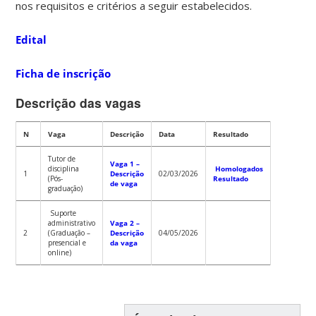
nos requisitos e critérios a seguir estabelecidos.
Edital
Ficha de inscrição
Descrição das vagas
N
Vaga
Descrição
Data
Resultado
Tutor de
Vaga 1 –
disciplina
Homologados
1
Descrição
02/03/2026
(Pós-
Resultado
de vaga
graduação)
Suporte
administrativo
Vaga 2 –
2
(Graduação –
Descrição
04/05/2026
presencial e
da vaga
online)