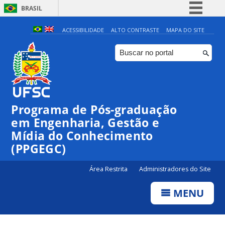
BRASIL
Simplifique!
ACESSIBILIDADE
ALTO CONTRASTE
MAPA DO SITE
Comunica BR
Participe
Acesso à informação
Legislação
Programa de Pós-graduação
Canais
em Engenharia, Gestão e
Mídia do Conhecimento
(PPGEGC)
Área Restrita
Administradores do Site
MENU