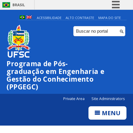
BRASIL
Simplifique!
ACESSIBILIDADE
ALTO CONTRASTE
MAPA DO SITE
Comunica BR
Participe
Acesso à informação
Legislação
Programa de Pós-
Canais
graduação em Engenharia e
Gestão do Conhecimento
(PPGEGC)
Private Area
Site Administrators
MENU