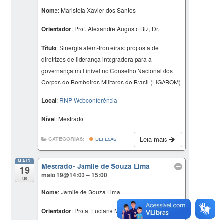
Nome
: Maristela Xavier dos Santos
Orientador
: Prof. Alexandre Augusto Biz, Dr.
Título
: Sinergia além-fronteiras: proposta de
diretrizes de liderança integradora para a
governança multinível no Conselho Nacional dos
Corpos de Bombeiros Militares do Brasil (LIGABOM)
Local
:
RNP Webconferência
Nível
: Mestrado
Leia mais
CATEGORIAS:
DEFESAS
MAIO
Mestrado- Jamile de Souza Lima
19
maio 19@14:00 – 15:00
ter
Nome
: Jamile de Souza Lima
Orientador
: Profa. Luciane Maria Fadel