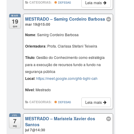
Leia mais
CATEGORIAS:
DEFESAS
MAR
MESTRADO – Samirg Cordeiro Barbosa
19
mar 19@15:00
qua
Nome
: Samirg Cordeiro Barbosa
Orientadora
: Profa. Clarissa Stefani Teixeira
Título
: Gestão do Conhecimento como estratégia
para a execução de recursos fundo a fundo na
segurança pública
Local
:
https://meet.google.com/ghb-bghi-cah
Nível
: Mestrado
Leia mais
CATEGORIAS:
DEFESAS
JUL
MESTRADO – Maristela Xavier dos
7
Santos
seg
jul 7@14:30