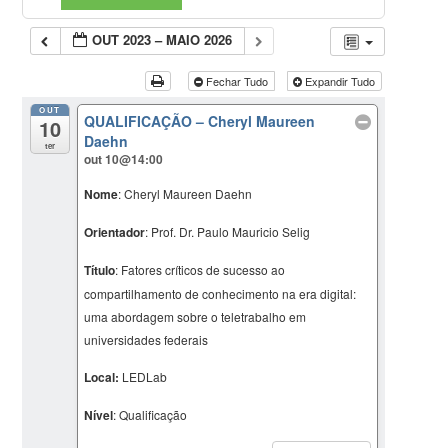
OUT 2023 – MAIO 2026
Fechar Tudo
Expandir Tudo
OUT
QUALIFICAÇÃO – Cheryl Maureen
10
Daehn
ter
out 10@14:00
Nome
: Cheryl Maureen Daehn
Orientador
: Prof. Dr. Paulo Mauricio Selig
Título
:
Fatores críticos de sucesso ao
compartilhamento de conhecimento na era
digital:
uma abordagem sobre o teletrabalho em
universidades federais
Local:
LEDLab
Nível
: Qualificação