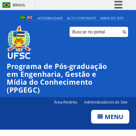
BRASIL
Simplifique!
ACESSIBILIDADE
ALTO CONTRASTE
MAPA DO SITE
Comunica BR
Participe
Acesso à informação
Legislação
Programa de Pós-graduação
Canais
em Engenharia, Gestão e
Mídia do Conhecimento
(PPGEGC)
Área Restrita
Administradores do Site
MENU