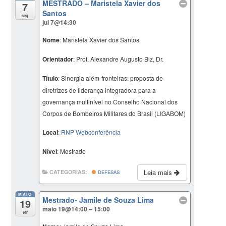
MESTRADO – Maristela Xavier dos
7
Santos
seg
jul 7@14:30
Nome
: Maristela Xavier dos Santos
Orientador
: Prof. Alexandre Augusto Biz, Dr.
Título
: Sinergia além-fronteiras: proposta de
diretrizes de liderança integradora para a
governança multinível no Conselho Nacional dos
Corpos de Bombeiros Militares do Brasil (LIGABOM)
Local
:
RNP Webconferência
Nível
: Mestrado
Leia mais
CATEGORIAS:
DEFESAS
MAIO
Mestrado- Jamile de Souza Lima
19
maio 19@14:00 – 15:00
ter