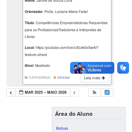
Nome
: Jamile de Souza Lima
Orientador
: Profa. Luciane Maria Fadel
Título
: Competências Empreendedoras Requeridas
para os ProfissionaisTradutores e Intérpretes de
Libras
Local
: https://youtube.com/live/USUk6IxSwAI?
feature=share
Nível
: Mestrado
Leia mais
CATEGORIAS:
DEFESAS
MAR 2025 – MAIO 2026
Área do Aluno
Bolsas