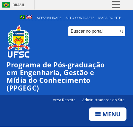
BRASIL
Simplifique!
ACESSIBILIDADE
ALTO CONTRASTE
MAPA DO SITE
Comunica BR
Participe
Acesso à informação
Legislação
Programa de Pós-graduação
Canais
em Engenharia, Gestão e
Mídia do Conhecimento
(PPGEGC)
Área Restrita
Administradores do Site
MENU