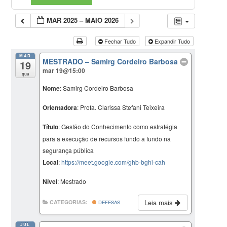
MAR 2025 – MAIO 2026
Fechar Tudo
Expandir Tudo
MAR
MESTRADO – Samirg Cordeiro Barbosa
19
mar 19@15:00
qua
Nome
: Samirg Cordeiro Barbosa
Orientadora
: Profa. Clarissa Stefani Teixeira
Título
: Gestão do Conhecimento como estratégia
para a execução de recursos fundo a fundo na
segurança pública
Local
:
https://meet.google.com/ghb-bghi-cah
Nível
: Mestrado
Leia mais
CATEGORIAS:
DEFESAS
JUL