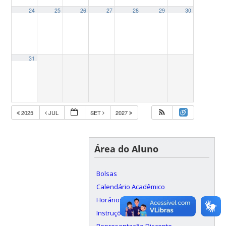
24
25
26
27
28
29
30
31
2025
JUL
SET
2027
Área do Aluno
Bolsas
Calendário Acadêmico
Horários
Instruções e formulários
Representação Discente