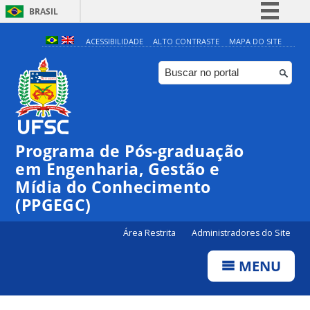
BRASIL
Simplifique!
ACESSIBILIDADE
ALTO CONTRASTE
MAPA DO SITE
Comunica BR
Participe
Acesso à informação
Legislação
Programa de Pós-graduação
Canais
em Engenharia, Gestão e
Mídia do Conhecimento
(PPGEGC)
Área Restrita
Administradores do Site
MENU