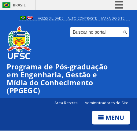
BRASIL
Simplifique!
ACESSIBILIDADE
ALTO CONTRASTE
MAPA DO SITE
Comunica BR
Participe
Acesso à informação
Legislação
Programa de Pós-graduação
Canais
em Engenharia, Gestão e
Mídia do Conhecimento
(PPGEGC)
Área Restrita
Administradores do Site
MENU