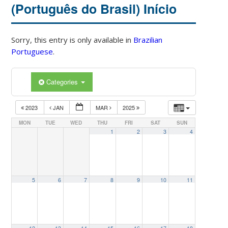
(Português do Brasil) Início
Sorry, this entry is only available in
Brazilian
Portuguese
.
Categories
2023
JAN
MAR
2025
MON
TUE
WED
THU
FRI
SAT
SUN
1
2
3
4
5
6
7
8
9
10
11