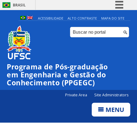
BRASIL
Simplifique!
ACESSIBILIDADE
ALTO CONTRASTE
MAPA DO SITE
Comunica BR
Participe
Acesso à informação
Legislação
Programa de Pós-graduação
Canais
em Engenharia e Gestão do
Conhecimento (PPGEGC)
Private Area
Site Administrators
MENU