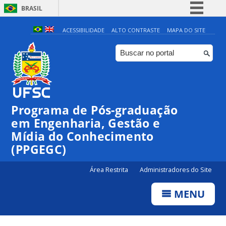
BRASIL
Simplifique!
ACESSIBILIDADE
ALTO CONTRASTE
MAPA DO SITE
Comunica BR
Participe
Acesso à informação
Legislação
Programa de Pós-graduação
Canais
em Engenharia, Gestão e
Mídia do Conhecimento
(PPGEGC)
Área Restrita
Administradores do Site
MENU