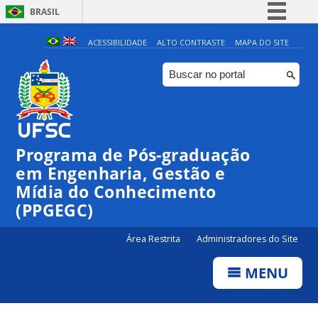
BRASIL
Simplifique!
ACESSIBILIDADE
ALTO CONTRASTE
MAPA DO SITE
Comunica BR
Participe
Acesso à informação
Legislação
Programa de Pós-graduação
Canais
em Engenharia, Gestão e
Mídia do Conhecimento
(PPGEGC)
Área Restrita
Administradores do Site
MENU