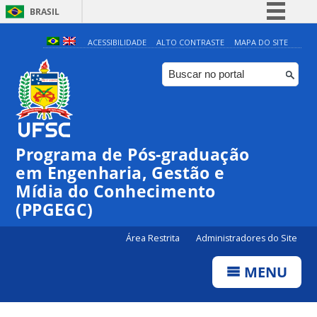
BRASIL
Simplifique!
ACESSIBILIDADE
ALTO CONTRASTE
MAPA DO SITE
Comunica BR
Participe
Acesso à informação
Legislação
Programa de Pós-graduação
Canais
em Engenharia, Gestão e
Mídia do Conhecimento
(PPGEGC)
Área Restrita
Administradores do Site
MENU