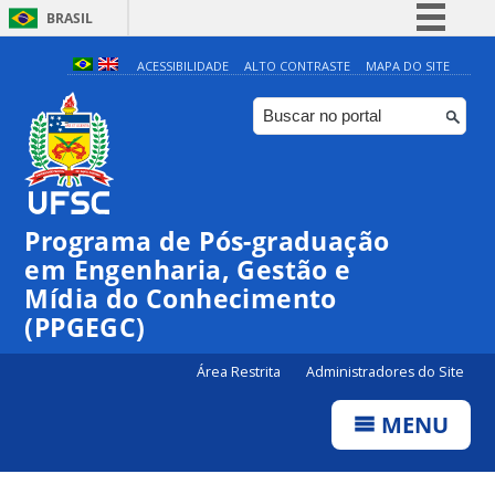
BRASIL
Simplifique!
ACESSIBILIDADE
ALTO CONTRASTE
MAPA DO SITE
Comunica BR
Participe
Acesso à informação
Legislação
Programa de Pós-graduação
Canais
em Engenharia, Gestão e
Mídia do Conhecimento
(PPGEGC)
Área Restrita
Administradores do Site
MENU