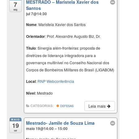
MESTRADO – Maristela Xavier dos
7
Santos
seg
jul 7@14:30
Nome
: Maristela Xavier dos Santos
Orientador
: Prof. Alexandre Augusto Biz, Dr.
Título
: Sinergia além-fronteiras: proposta de
diretrizes de liderança integradora para a
governança multinível no Conselho Nacional dos
Corpos de Bombeiros Militares do Brasil (LIGABOM)
Local
:
RNP Webconferência
Nível
: Mestrado
Leia mais
CATEGORIAS:
DEFESAS
MAIO
Mestrado- Jamile de Souza Lima
19
maio 19@14:00 – 15:00
ter