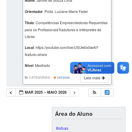
Nome
: Jamile de Souza Lima
Orientador
: Profa. Luciane Maria Fadel
Título
: Competências Empreendedoras Requeridas
para os ProfissionaisTradutores e Intérpretes de
Libras
Local
: https://youtube.com/live/USUk6IxSwAI?
feature=share
Nível
: Mestrado
Leia mais
CATEGORIAS:
DEFESAS
MAR 2025 – MAIO 2026
Área do Aluno
Bolsas