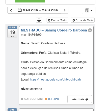
MAR 2025 – MAIO 2026
Fechar Tudo
Expandir Tudo
MAR
MESTRADO – Samirg Cordeiro Barbosa
19
mar 19@15:00
qua
Nome
: Samirg Cordeiro Barbosa
Orientadora
: Profa. Clarissa Stefani Teixeira
Título
: Gestão do Conhecimento como estratégia
para a execução de recursos fundo a fundo na
segurança pública
Local
:
https://meet.google.com/ghb-bghi-cah
Nível
: Mestrado
Leia mais
CATEGORIAS:
DEFESAS
JUL