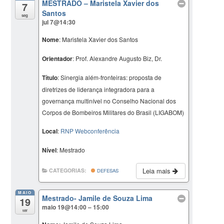
MESTRADO – Maristela Xavier dos
7
Santos
seg
jul 7@14:30
Nome
: Maristela Xavier dos Santos
Orientador
: Prof. Alexandre Augusto Biz, Dr.
Título
: Sinergia além-fronteiras: proposta de
diretrizes de liderança integradora para a
governança multinível no Conselho Nacional dos
Corpos de Bombeiros Militares do Brasil (LIGABOM)
Local
:
RNP Webconferência
Nível
: Mestrado
Leia mais
CATEGORIAS:
DEFESAS
MAIO
Mestrado- Jamile de Souza Lima
19
maio 19@14:00 – 15:00
ter