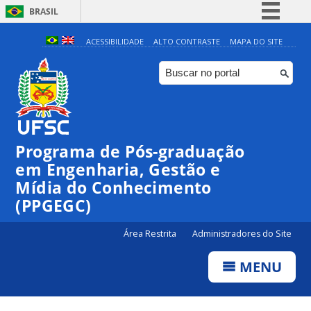
BRASIL
Simplifique!
ACESSIBILIDADE
ALTO CONTRASTE
MAPA DO SITE
Comunica BR
Participe
Acesso à informação
Legislação
Programa de Pós-graduação
Canais
em Engenharia, Gestão e
Mídia do Conhecimento
(PPGEGC)
Área Restrita
Administradores do Site
MENU