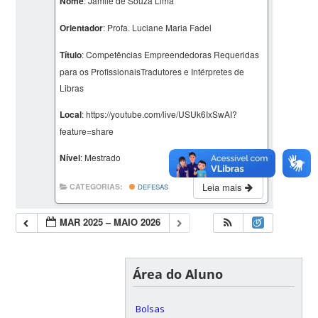
Nome
: Jamile de Souza Lima
Orientador
: Profa. Luciane Maria Fadel
Título
: Competências Empreendedoras Requeridas
para os ProfissionaisTradutores e Intérpretes de
Libras
Local
: https://youtube.com/live/USUk6IxSwAI?
feature=share
Nível
: Mestrado
Leia mais
CATEGORIAS:
DEFESAS
MAR 2025 – MAIO 2026
Área do Aluno
Bolsas