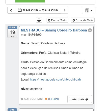
MAR 2025 – MAIO 2026
Fechar Tudo
Expandir Tudo
MAR
MESTRADO – Samirg Cordeiro Barbosa
19
mar 19@15:00
qua
Nome
: Samirg Cordeiro Barbosa
Orientadora
: Profa. Clarissa Stefani Teixeira
Título
: Gestão do Conhecimento como estratégia
para a execução de recursos fundo a fundo na
segurança pública
Local
:
https://meet.google.com/ghb-bghi-cah
Nível
: Mestrado
Leia mais
CATEGORIAS:
DEFESAS
JUL