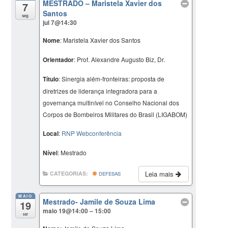
MESTRADO – Maristela Xavier dos
7
Santos
seg
jul 7@14:30
Nome
: Maristela Xavier dos Santos
Orientador
: Prof. Alexandre Augusto Biz, Dr.
Título
: Sinergia além-fronteiras: proposta de
diretrizes de liderança integradora para a
governança multinível no Conselho Nacional dos
Corpos de Bombeiros Militares do Brasil (LIGABOM)
Local
:
RNP Webconferência
Nível
: Mestrado
Leia mais
CATEGORIAS:
DEFESAS
MAIO
Mestrado- Jamile de Souza Lima
19
maio 19@14:00 – 15:00
ter