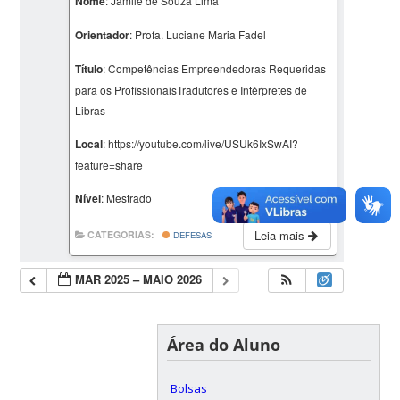
Nome
: Jamile de Souza Lima
Orientador
: Profa. Luciane Maria Fadel
Título
: Competências Empreendedoras Requeridas
para os ProfissionaisTradutores e Intérpretes de
Libras
Local
: https://youtube.com/live/USUk6IxSwAI?
feature=share
Nível
: Mestrado
Leia mais
CATEGORIAS:
DEFESAS
MAR 2025 – MAIO 2026
Área do Aluno
Bolsas