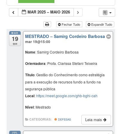
MAR 2025 – MAIO 2026
Fechar Tudo
Expandir Tudo
MAR
MESTRADO – Samirg Cordeiro Barbosa
19
mar 19@15:00
qua
Nome
: Samirg Cordeiro Barbosa
Orientadora
: Profa. Clarissa Stefani Teixeira
Título
: Gestão do Conhecimento como estratégia
para a execução de recursos fundo a fundo na
segurança pública
Local
:
https://meet.google.com/ghb-bghi-cah
Nível
: Mestrado
Leia mais
CATEGORIAS:
DEFESAS
JUL