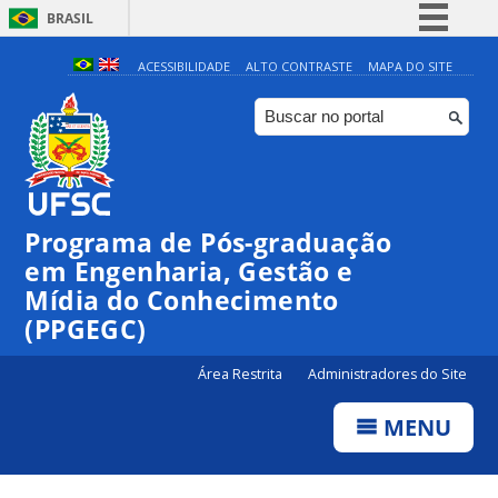
BRASIL
Simplifique!
ACESSIBILIDADE
ALTO CONTRASTE
MAPA DO SITE
Comunica BR
Participe
Acesso à informação
Legislação
Programa de Pós-graduação
Canais
em Engenharia, Gestão e
Mídia do Conhecimento
(PPGEGC)
Área Restrita
Administradores do Site
MENU