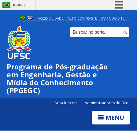
BRASIL
Simplifique!
ACESSIBILIDADE
ALTO CONTRASTE
MAPA DO SITE
Comunica BR
Participe
Acesso à informação
Legislação
Programa de Pós-graduação
Canais
em Engenharia, Gestão e
Mídia do Conhecimento
(PPGEGC)
Área Restrita
Administradores do Site
MENU