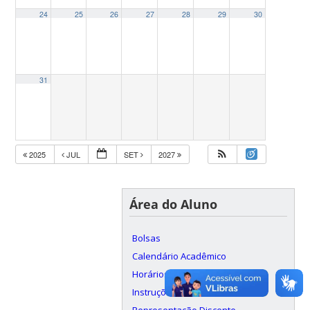
24
25
26
27
28
29
30
31
2025
JUL
SET
2027
Área do Aluno
Bolsas
Calendário Acadêmico
Horários
Instruções e formulários
Representação Discente