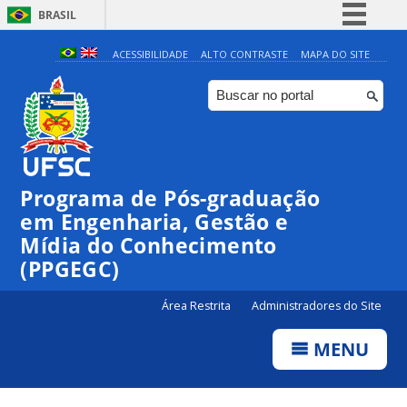
BRASIL
Simplifique!
ACESSIBILIDADE
ALTO CONTRASTE
MAPA DO SITE
Comunica BR
Participe
Acesso à informação
Legislação
Programa de Pós-graduação
Canais
em Engenharia, Gestão e
Mídia do Conhecimento
(PPGEGC)
Área Restrita
Administradores do Site
MENU