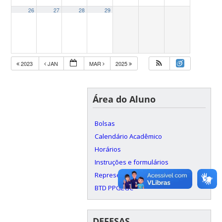
26
27
28
29
2023
JAN
MAR
2025
Área do Aluno
Bolsas
Calendário Acadêmico
Horários
Instruções e formulários
Representação Discente
BTD PPGEGC
DEFESAS