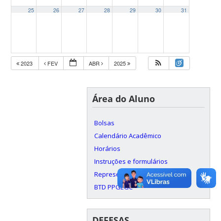
25
26
27
28
29
30
31
2023
FEV
ABR
2025
Área do Aluno
Bolsas
Calendário Acadêmico
Horários
Instruções e formulários
Representação Discente
BTD PPGEGC
DEFESAS