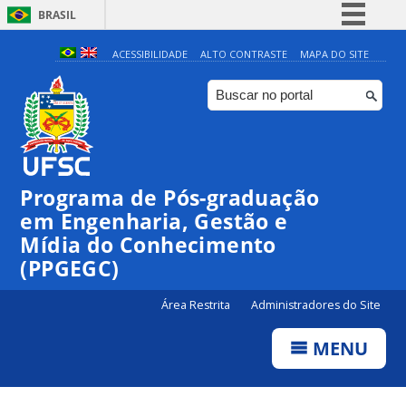
BRASIL
Simplifique!
ACESSIBILIDADE
ALTO CONTRASTE
MAPA DO SITE
Comunica BR
Participe
Acesso à informação
Legislação
Programa de Pós-graduação
Canais
em Engenharia, Gestão e
Mídia do Conhecimento
(PPGEGC)
Área Restrita
Administradores do Site
MENU