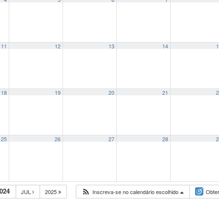
11
12
13
14
1
18
19
20
21
2
25
26
27
28
2
024
JUL
2025
Inscreva-se no calendário escolhido
Obter