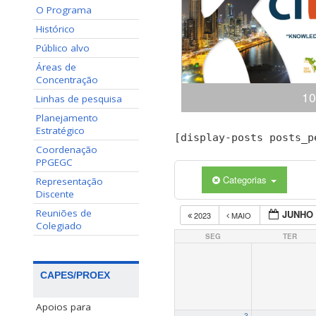
O Programa
Histórico
Público alvo
Áreas de
Concentração
10
Linhas de pesquisa
Planejamento
Estratégico
Congresso Internacional
[display-posts posts_p
(ciKi) A 10ª edição do 
Coordenação
Conhecimento e Inovação 
PPGEGC
dias 19 e 20 de novem
Categorias
Representação
Conhecimento, Panamá,
Discente
apresentaçã
Reuniões de
JUNHO 
2023
MAIO
Colegiado
SEG
TER
CAPES/PROEX
Apoios para
3