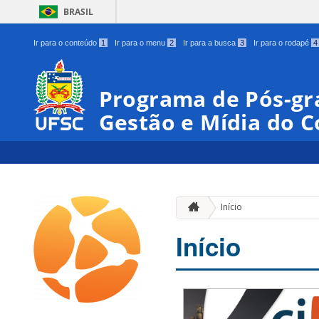
BRASIL
Ir para o conteúdo
1
Ir para o menu
2
Ir para a busca
3
Ir para o rodapé
4
Programa de Pós-gr
Gestão e Mídia do 
Início
Início