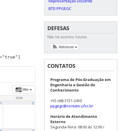
Representação Discente
BTD PPGEGC
DEFESAS
Não há eventos futuros
Adicionar
=
"true"
]
CONTATOS
Programa de Pós-Graduação em
Engenharia e Gestão do
Mês
Conhecimento
DOM
+55 (48) 3721-2450
1
2
ppgegc@contato.ufsc.br
Horário de Atendimento
Externo
Segunda-feira: 08:00 às 12:00 /
8
9