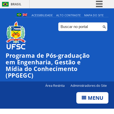
BRASIL
Simplifique!
ACESSIBILIDADE
ALTO CONTRASTE
MAPA DO SITE
Comunica BR
Participe
Acesso à informação
Legislação
Programa de Pós-graduação
Canais
em Engenharia, Gestão e
Mídia do Conhecimento
(PPGEGC)
Área Restrita
Administradores do Site
MENU