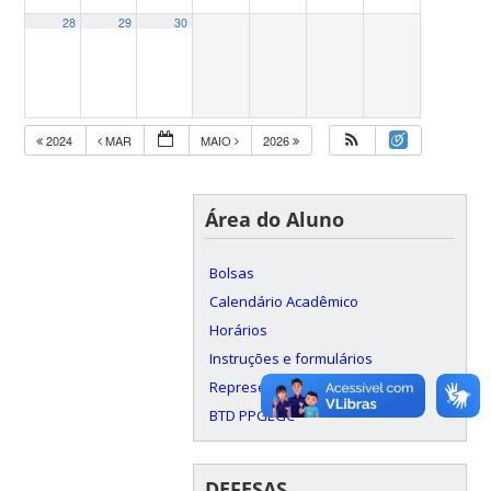
28
29
30
2024
MAR
MAIO
2026
Área do Aluno
Bolsas
Calendário Acadêmico
Horários
Instruções e formulários
Representação Discente
BTD PPGEGC
DEFESAS