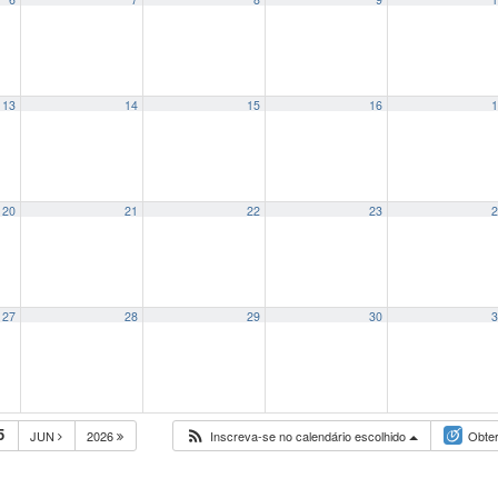
13
14
15
16
1
20
21
22
23
2
27
28
29
30
3
5
JUN
2026
Inscreva-se no calendário escolhido
Obter