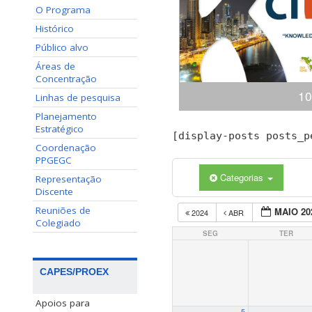
O Programa
Histórico
Público alvo
Áreas de
Concentração
10
Linhas de pesquisa
Planejamento
Estratégico
Congresso Internacional
[display-posts posts_p
(ciKi) A 10ª edição do 
Coordenação
Conhecimento e Inovação 
PPGEGC
dias 19 e 20 de novem
Categorias
Representação
Conhecimento, Panamá,
Discente
apresentaçã
Reuniões de
MAIO 20
2024
ABR
Colegiado
SEG
TER
CAPES/PROEX
Apoios para
5