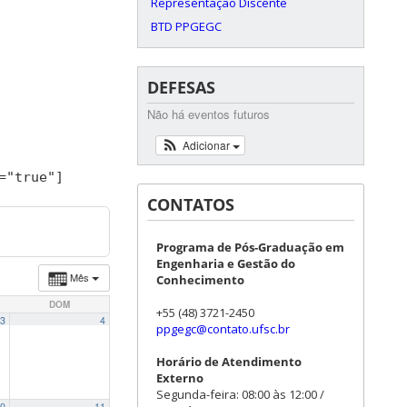
Representação Discente
BTD PPGEGC
DEFESAS
Não há eventos futuros
Adicionar
=
"true"
]
CONTATOS
Programa de Pós-Graduação em
Engenharia e Gestão do
Mês
Conhecimento
DOM
+55 (48) 3721-2450
3
4
ppgegc@contato.ufsc.br
Horário de Atendimento
Externo
Segunda-feira: 08:00 às 12:00 /
0
11