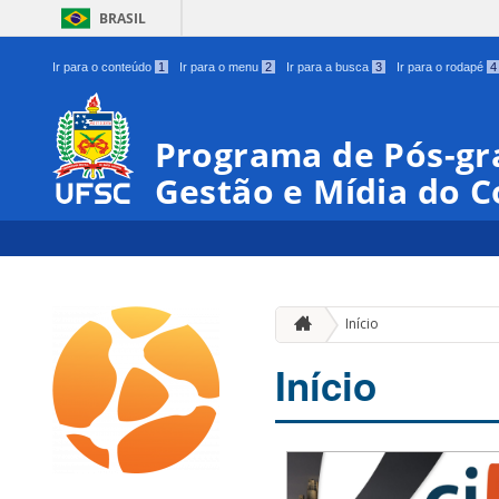
BRASIL
Ir para o conteúdo
1
Ir para o menu
2
Ir para a busca
3
Ir para o rodapé
4
Programa de Pós-gr
Gestão e Mídia do 
Início
Início