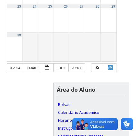
23
24
25
26
27
28
29
30
2024
MAIO
JUL
2026
Área do Aluno
Bolsas
Calendário Acadêmico
Horários
Instruções e formulários
Representação Discente