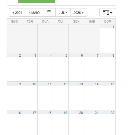
2024
MAIO
JUL
2026
SEG
TER
QUA
QUI
SEX
SÁB
DOM
1
2
3
4
5
6
7
8
9
10
11
12
13
14
15
16
17
18
19
20
21
22