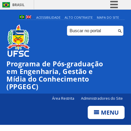
BRASIL
Simplifique!
ACESSIBILIDADE
ALTO CONTRASTE
MAPA DO SITE
Comunica BR
Participe
Acesso à informação
Legislação
Programa de Pós-graduação
Canais
em Engenharia, Gestão e
Mídia do Conhecimento
(PPGEGC)
Área Restrita
Administradores do Site
MENU