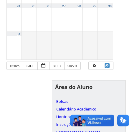
24
25
26
27
28
29
30
31
2025
JUL
SET
2027
Área do Aluno
Bolsas
Calendário Acadêmico
Horários
Instruções e formulários
Representação Discente