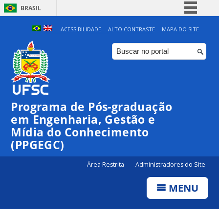
BRASIL
Simplifique!
ACESSIBILIDADE
ALTO CONTRASTE
MAPA DO SITE
Comunica BR
Participe
Acesso à informação
Legislação
Programa de Pós-graduação
Canais
em Engenharia, Gestão e
Mídia do Conhecimento
(PPGEGC)
Área Restrita
Administradores do Site
MENU