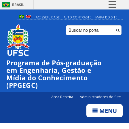
BRASIL
Simplifique!
ACESSIBILIDADE
ALTO CONTRASTE
MAPA DO SITE
Comunica BR
Participe
Acesso à informação
Legislação
Programa de Pós-graduação
Canais
em Engenharia, Gestão e
Mídia do Conhecimento
(PPGEGC)
Área Restrita
Administradores do Site
MENU