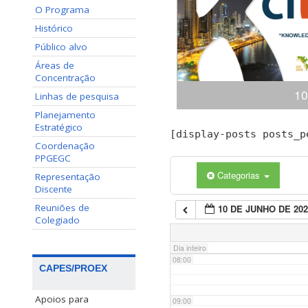
O Programa
02:00
Histórico
Público alvo
03:00
Áreas de
Concentração
10
04:00
Linhas de pesquisa
Planejamento
Estratégico
Congresso Internacional
[display-posts posts_p
05:00
(ciKi) A 10ª edição do 
Coordenação
Conhecimento e Inovação 
PPGEGC
dias 19 e 20 de novem
Categorias
Representação
06:00
Conhecimento, Panamá,
Discente
apresentaçã
Reuniões de
10 DE JUNHO DE 202
07:00
Colegiado
Dia inteiro
08:00
CAPES/PROEX
Apoios para
09:00