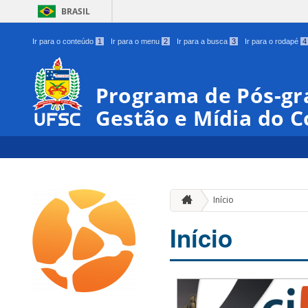
BRASIL
Ir para o conteúdo
1
Ir para o menu
2
Ir para a busca
3
Ir para o rodapé
4
Programa de Pós-gr
Gestão e Mídia do 
Início
Início
00:00
01:00