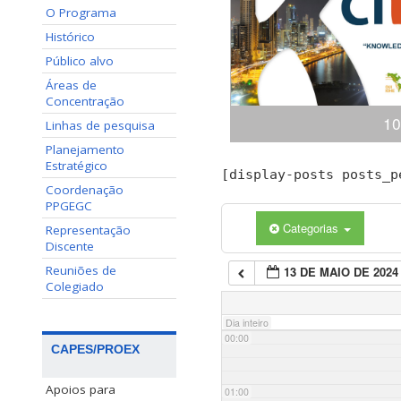
O Programa
Histórico
Público alvo
Áreas de
Concentração
10
Linhas de pesquisa
Planejamento
Estratégico
Congresso Internacional
[display-posts posts_p
(ciKi) A 10ª edição do 
Coordenação
Conhecimento e Inovação 
PPGEGC
dias 19 e 20 de novem
Categorias
Representação
Conhecimento, Panamá,
Discente
apresentaçã
Reuniões de
13 DE MAIO DE 2024
Colegiado
Dia inteiro
00:00
CAPES/PROEX
Apoios para
01:00