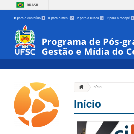
BRASIL
Ir para o conteúdo
1
Ir para o menu
2
Ir para a busca
3
Ir para o rodapé
4
Programa de Pós-gr
Gestão e Mídia do 
Início
Início