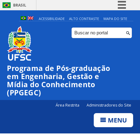
BRASIL
Simplifique!
ACESSIBILIDADE
ALTO CONTRASTE
MAPA DO SITE
Comunica BR
Participe
Acesso à informação
Legislação
Programa de Pós-graduação
Canais
em Engenharia, Gestão e
Mídia do Conhecimento
(PPGEGC)
Área Restrita
Administradores do Site
MENU