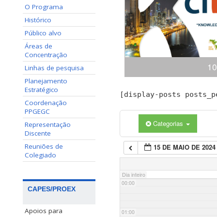
O Programa
Histórico
Público alvo
Áreas de
Concentração
10
Linhas de pesquisa
Planejamento
Estratégico
Congresso Internacional
[display-posts posts_p
(ciKi) A 10ª edição do 
Coordenação
Conhecimento e Inovação 
PPGEGC
dias 19 e 20 de novem
Categorias
Representação
Conhecimento, Panamá,
Discente
apresentaçã
Reuniões de
15 DE MAIO DE 2024
Colegiado
Dia inteiro
00:00
CAPES/PROEX
Apoios para
01:00