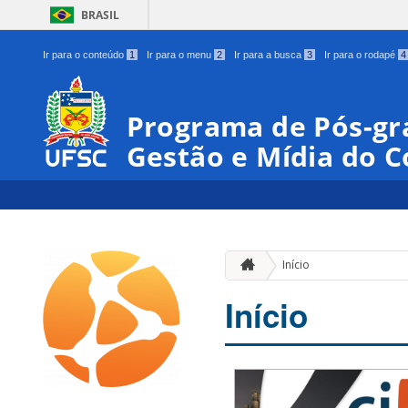
BRASIL
Ir para o conteúdo
1
Ir para o menu
2
Ir para a busca
3
Ir para o rodapé
4
Programa de Pós-gr
Gestão e Mídia do 
Início
Início