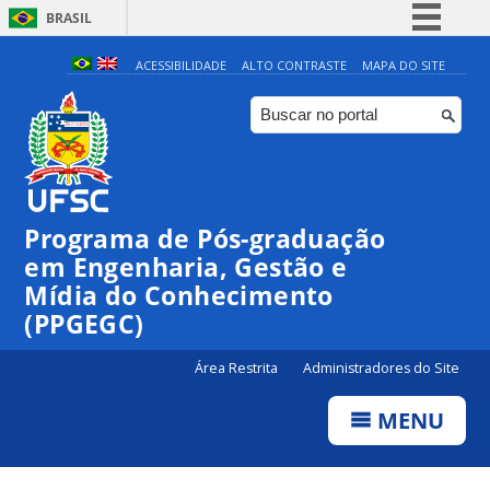
BRASIL
Simplifique!
ACESSIBILIDADE
ALTO CONTRASTE
MAPA DO SITE
Comunica BR
Participe
Acesso à informação
Legislação
Programa de Pós-graduação
Canais
em Engenharia, Gestão e
Mídia do Conhecimento
(PPGEGC)
Área Restrita
Administradores do Site
MENU