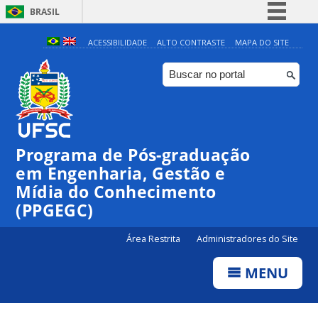
BRASIL
Simplifique!
ACESSIBILIDADE
ALTO CONTRASTE
MAPA DO SITE
Comunica BR
Participe
Acesso à informação
Legislação
Programa de Pós-graduação
Canais
em Engenharia, Gestão e
Mídia do Conhecimento
(PPGEGC)
Área Restrita
Administradores do Site
MENU