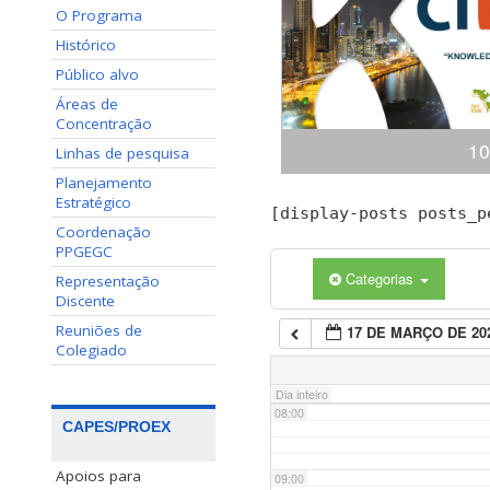
O Programa
02:00
Histórico
Público alvo
03:00
Áreas de
Concentração
10
04:00
Linhas de pesquisa
Planejamento
Estratégico
Congresso Internacional
[display-posts posts_p
05:00
(ciKi) A 10ª edição do 
Coordenação
Conhecimento e Inovação 
PPGEGC
dias 19 e 20 de novem
Categorias
Representação
06:00
Conhecimento, Panamá,
Discente
apresentaçã
Reuniões de
17 DE MARÇO DE 20
07:00
Colegiado
Dia inteiro
08:00
CAPES/PROEX
Apoios para
09:00