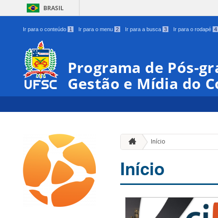
BRASIL
Ir para o conteúdo
1
Ir para o menu
2
Ir para a busca
3
Ir para o rodapé
4
Programa de Pós-gr
Gestão e Mídia do 
Início
Início
00:00
01:00