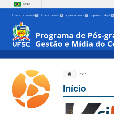
BRASIL
Ir para o conteúdo
1
Ir para o menu
2
Ir para a busca
3
Ir para o rodapé
4
Programa de Pós-gr
Gestão e Mídia do 
Início
Início
00:00
01:00