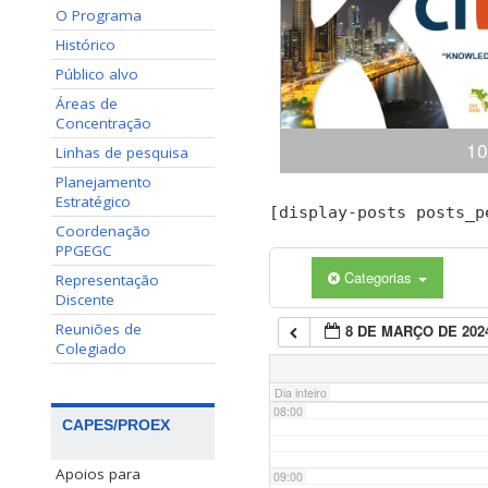
O Programa
02:00
Histórico
Público alvo
03:00
Áreas de
Concentração
10
04:00
Linhas de pesquisa
Planejamento
Estratégico
Congresso Internacional
[display-posts posts_p
05:00
(ciKi) A 10ª edição do 
Coordenação
Conhecimento e Inovação 
PPGEGC
dias 19 e 20 de novem
Categorias
Representação
06:00
Conhecimento, Panamá,
Discente
apresentaçã
Reuniões de
8 DE MARÇO DE 202
07:00
Colegiado
Dia inteiro
08:00
CAPES/PROEX
Apoios para
09:00