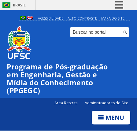
BRASIL
Simplifique!
ACESSIBILIDADE
ALTO CONTRASTE
MAPA DO SITE
Comunica BR
Participe
Acesso à informação
Legislação
Programa de Pós-graduação
Canais
em Engenharia, Gestão e
Mídia do Conhecimento
(PPGEGC)
Área Restrita
Administradores do Site
MENU