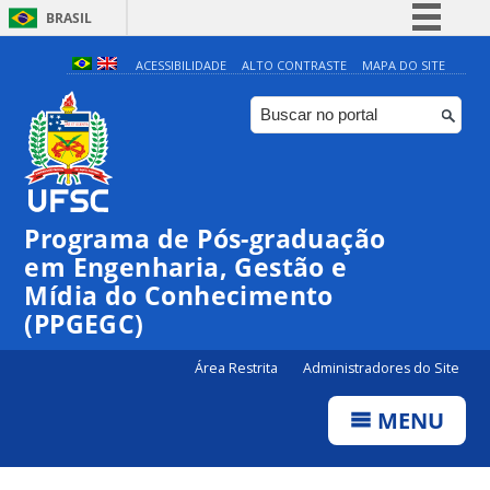
BRASIL
Simplifique!
ACESSIBILIDADE
ALTO CONTRASTE
MAPA DO SITE
Comunica BR
Participe
Acesso à informação
Legislação
Programa de Pós-graduação
Canais
em Engenharia, Gestão e
Mídia do Conhecimento
(PPGEGC)
Área Restrita
Administradores do Site
MENU