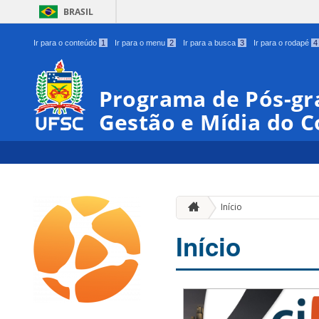
BRASIL
Ir para o conteúdo
1
Ir para o menu
2
Ir para a busca
3
Ir para o rodapé
4
Programa de Pós-gr
Gestão e Mídia do 
Início
Início