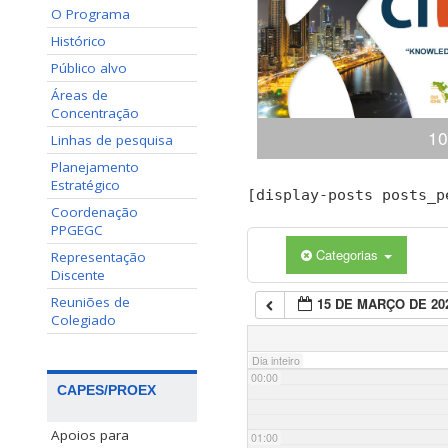
O Programa
Histórico
Público alvo
Áreas de
Concentração
10
Linhas de pesquisa
Planejamento
Estratégico
Congresso Internacional
[display-posts posts_p
(ciKi) A 10ª edição do 
Coordenação
Conhecimento e Inovação 
PPGEGC
dias 19 e 20 de novem
Categorias
Representação
Conhecimento, Panamá,
Discente
apresentaçã
Reuniões de
15 DE MARÇO DE 20
Colegiado
Dia inteiro
00:00
CAPES/PROEX
Apoios para
01:00