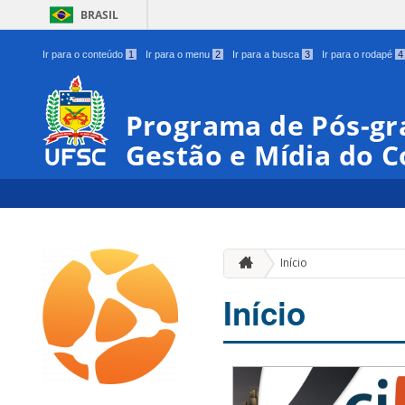
BRASIL
Ir para o conteúdo
1
Ir para o menu
2
Ir para a busca
3
Ir para o rodapé
4
Programa de Pós-gr
Gestão e Mídia do 
Início
Início
00:00
01:00