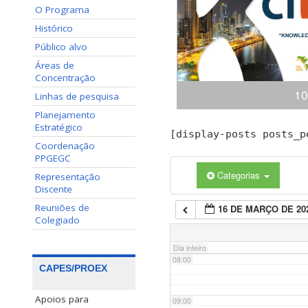
O Programa
02:00
Histórico
Público alvo
03:00
Áreas de
Concentração
10
04:00
Linhas de pesquisa
Planejamento
Estratégico
Congresso Internacional
[display-posts posts_p
05:00
(ciKi) A 10ª edição do 
Coordenação
Conhecimento e Inovação 
PPGEGC
dias 19 e 20 de novem
Categorias
Representação
06:00
Conhecimento, Panamá,
Discente
apresentaçã
Reuniões de
16 DE MARÇO DE 20
07:00
Colegiado
Dia inteiro
08:00
CAPES/PROEX
Apoios para
09:00