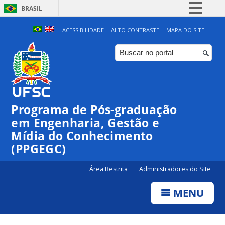
BRASIL
Simplifique!
ACESSIBILIDADE
ALTO CONTRASTE
MAPA DO SITE
Comunica BR
Participe
Acesso à informação
Legislação
Programa de Pós-graduação
Canais
em Engenharia, Gestão e
Mídia do Conhecimento
(PPGEGC)
Área Restrita
Administradores do Site
MENU