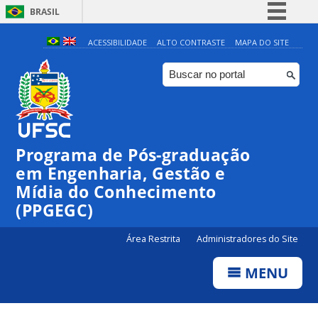
BRASIL
Simplifique!
ACESSIBILIDADE
ALTO CONTRASTE
MAPA DO SITE
Comunica BR
Participe
Acesso à informação
Legislação
Programa de Pós-graduação
Canais
em Engenharia, Gestão e
Mídia do Conhecimento
(PPGEGC)
Área Restrita
Administradores do Site
MENU