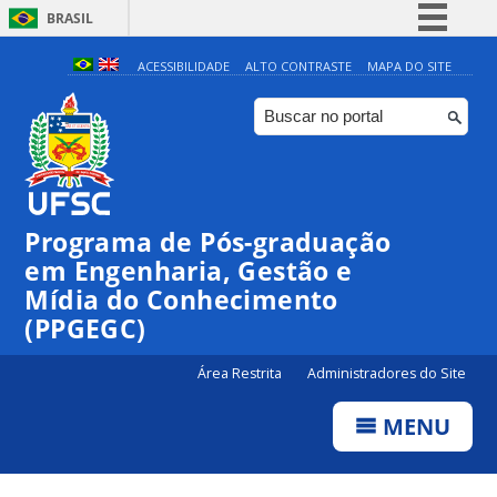
BRASIL
Simplifique!
ACESSIBILIDADE
ALTO CONTRASTE
MAPA DO SITE
Comunica BR
Participe
Acesso à informação
Legislação
Programa de Pós-graduação
Canais
em Engenharia, Gestão e
Mídia do Conhecimento
(PPGEGC)
Área Restrita
Administradores do Site
MENU