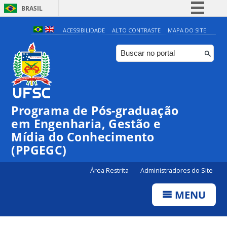
BRASIL
Simplifique!
ACESSIBILIDADE
ALTO CONTRASTE
MAPA DO SITE
Comunica BR
Participe
Acesso à informação
Legislação
Programa de Pós-graduação
Canais
em Engenharia, Gestão e
Mídia do Conhecimento
(PPGEGC)
Área Restrita
Administradores do Site
MENU