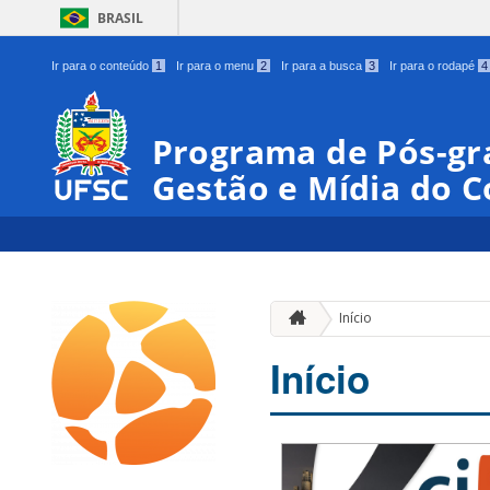
BRASIL
Ir para o conteúdo
1
Ir para o menu
2
Ir para a busca
3
Ir para o rodapé
4
Programa de Pós-gr
Gestão e Mídia do 
Início
Início
00:00
01:00