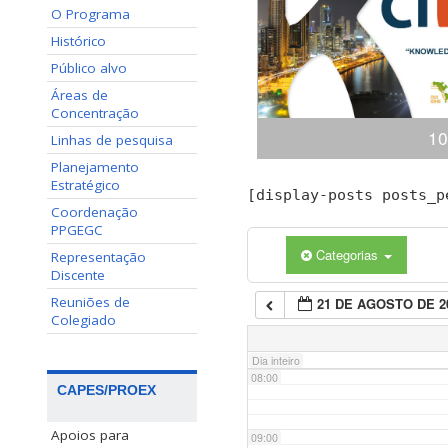
O Programa
02:00
Histórico
Público alvo
03:00
Áreas de
Concentração
10
04:00
Linhas de pesquisa
Planejamento
Estratégico
Congresso Internacional
[display-posts posts_p
05:00
(ciKi) A 10ª edição do 
Coordenação
Conhecimento e Inovação 
PPGEGC
dias 19 e 20 de novem
Categorias
Representação
06:00
Conhecimento, Panamá,
Discente
apresentaçã
Reuniões de
21 DE AGOSTO DE 2
07:00
Colegiado
Dia inteiro
08:00
CAPES/PROEX
Apoios para
09:00