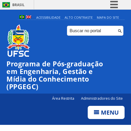
BRASIL
Simplifique!
ACESSIBILIDADE
ALTO CONTRASTE
MAPA DO SITE
Comunica BR
Participe
Acesso à informação
Legislação
Programa de Pós-graduação
Canais
em Engenharia, Gestão e
Mídia do Conhecimento
(PPGEGC)
Área Restrita
Administradores do Site
MENU