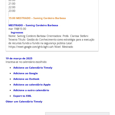
21:00
22:00
23:00
15:00
MESTRADO – Samirg Cordeiro Barbosa
MESTRADO – Samirg Cordeiro Barbosa
mar 19@15:00
Ingressos
Nome: Samirg Cordeiro Barbosa Orientadora: Profa. Clarissa Stefani
Teixeira Título: Gestão do Conhecimento como estratégia para a execução
de recursos fundo a fundo na segurança pública Local:
https://meet.google.com/ghb-bghi-cah Nível: Mestrado
19 de março de 2025
Inscreva-se no calendário escolhido
Adicione ao Calendário Timely
Adicione ao Google
Adicione ao Outlook
Adicione ao calendário Apple
Adicione a outro calendário
Export to XML
Obter um Calendário Timely