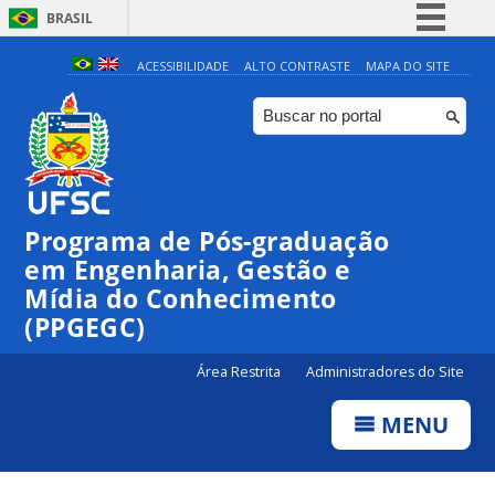
BRASIL
Simplifique!
ACESSIBILIDADE
ALTO CONTRASTE
MAPA DO SITE
Comunica BR
Participe
Acesso à informação
Legislação
Programa de Pós-graduação
Canais
em Engenharia, Gestão e
Mídia do Conhecimento
(PPGEGC)
Área Restrita
Administradores do Site
MENU