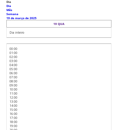
Dia
Dia
Mês
Semana
19 de março de 2025
19
QUA
Dia inteiro
00:00
01:00
02:00
03:00
04:00
05:00
06:00
07:00
08:00
09:00
10:00
11:00
12:00
13:00
14:00
15:00
16:00
17:00
18:00
19:00
20:00