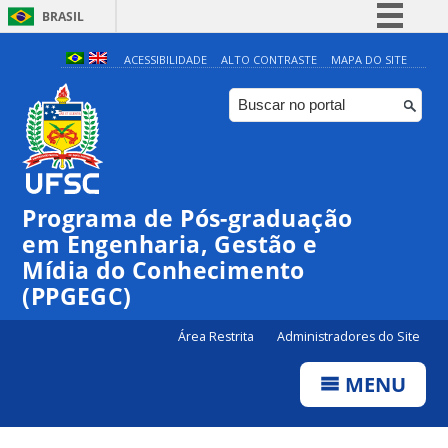
BRASIL
Simplifique!
ACESSIBILIDADE
ALTO CONTRASTE
MAPA DO SITE
Comunica BR
Participe
Acesso à informação
Legislação
Programa de Pós-graduação
Canais
em Engenharia, Gestão e
Mídia do Conhecimento
(PPGEGC)
Área Restrita
Administradores do Site
MENU