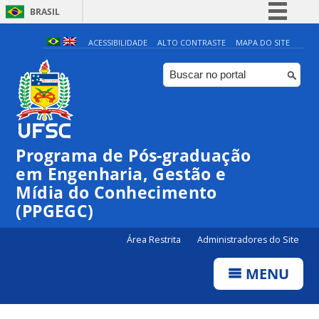
BRASIL
Simplifique!
ACESSIBILIDADE
ALTO CONTRASTE
MAPA DO SITE
Comunica BR
Participe
Acesso à informação
Legislação
Programa de Pós-graduação
Canais
em Engenharia, Gestão e
Mídia do Conhecimento
(PPGEGC)
Área Restrita
Administradores do Site
MENU