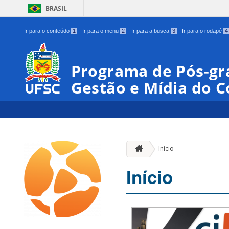
BRASIL
Ir para o conteúdo
1
Ir para o menu
2
Ir para a busca
3
Ir para o rodapé
4
Programa de Pós-gr
Gestão e Mídia do 
Início
Início
00:00
01:00