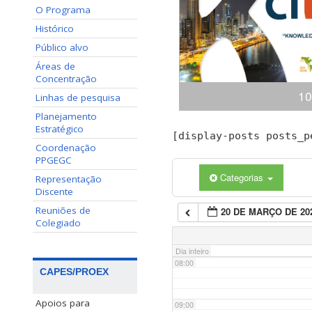
O Programa
02:00
Histórico
Público alvo
03:00
Áreas de
Concentração
10
04:00
Linhas de pesquisa
Planejamento
Estratégico
Congresso Internacional
[display-posts posts_p
05:00
(ciKi) A 10ª edição do 
Coordenação
Conhecimento e Inovação 
PPGEGC
dias 19 e 20 de novem
Categorias
Representação
06:00
Conhecimento, Panamá,
Discente
apresentaçã
Reuniões de
20 DE MARÇO DE 20
07:00
Colegiado
Dia inteiro
08:00
CAPES/PROEX
Apoios para
09:00