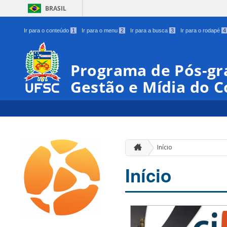
BRASIL
Ir para o conteúdo
1
Ir para o menu
2
Ir para a busca
3
Ir para o rodapé
4
Programa de Pós-gr
Gestão e Mídia do 
Início
Início
00:00
01:00