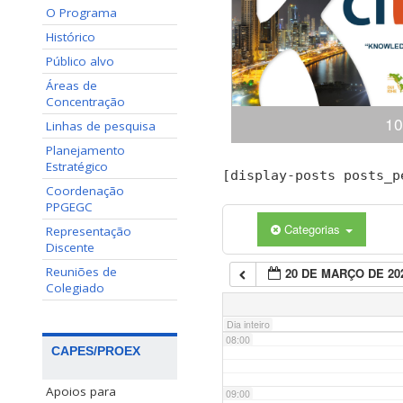
O Programa
02:00
Histórico
Público alvo
03:00
Áreas de
Concentração
10
04:00
Linhas de pesquisa
Planejamento
Estratégico
Congresso Internacional
[display-posts posts_p
05:00
(ciKi) A 10ª edição do 
Coordenação
Conhecimento e Inovação 
PPGEGC
dias 19 e 20 de novem
Categorias
Representação
06:00
Conhecimento, Panamá,
Discente
apresentaçã
Reuniões de
20 DE MARÇO DE 20
07:00
Colegiado
Dia inteiro
08:00
CAPES/PROEX
Apoios para
09:00