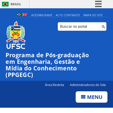
BRASIL
Simplifique!
ACESSIBILIDADE
ALTO CONTRASTE
MAPA DO SITE
Comunica BR
Participe
Acesso à informação
Legislação
Programa de Pós-graduação
Canais
em Engenharia, Gestão e
Mídia do Conhecimento
(PPGEGC)
Área Restrita
Administradores do Site
MENU