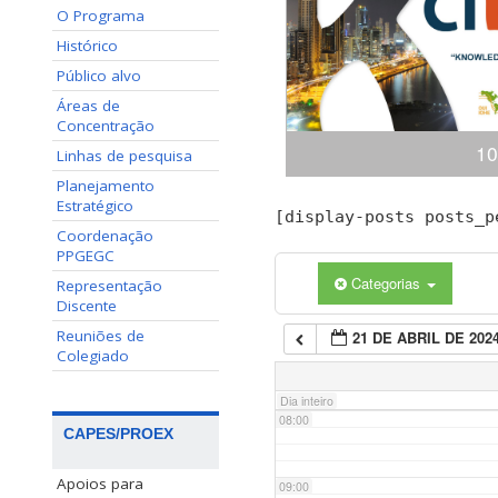
O Programa
02:00
Histórico
Público alvo
03:00
Áreas de
Concentração
10
04:00
Linhas de pesquisa
Planejamento
Estratégico
Congresso Internacional
[display-posts posts_p
05:00
(ciKi) A 10ª edição do 
Coordenação
Conhecimento e Inovação 
PPGEGC
dias 19 e 20 de novem
Categorias
Representação
06:00
Conhecimento, Panamá,
Discente
apresentaçã
Reuniões de
21 DE ABRIL DE 202
07:00
Colegiado
Dia inteiro
08:00
CAPES/PROEX
Apoios para
09:00