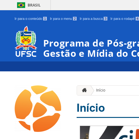
BRASIL
Ir para o conteúdo
1
Ir para o menu
2
Ir para a busca
3
Ir para o rodapé
4
Programa de Pós-gr
Gestão e Mídia do 
Início
Início
00:00
01:00