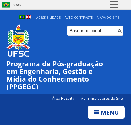
BRASIL
Simplifique!
ACESSIBILIDADE
ALTO CONTRASTE
MAPA DO SITE
Comunica BR
Participe
Acesso à informação
Legislação
Programa de Pós-graduação
Canais
em Engenharia, Gestão e
Mídia do Conhecimento
(PPGEGC)
Área Restrita
Administradores do Site
MENU